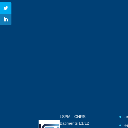
LSPM - CNRS
Le
Bâtiments L1/L2
Re