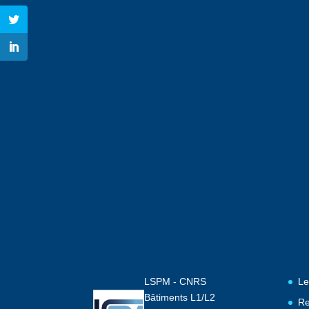
LSPM - CNRS
Le
Bâtiments L1/L2
Re