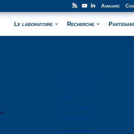
Annuaire
Con
Le laboratoire
Recherche
Partenari
TOURI
Laboratoire des Sciences des
Procédés et des Matériaux -
UPR 3407
99 avenue Jean-Baptiste
.fr
Clément 93430 Villetaneuse
Fax : +33 (0)1 49 40 34 14