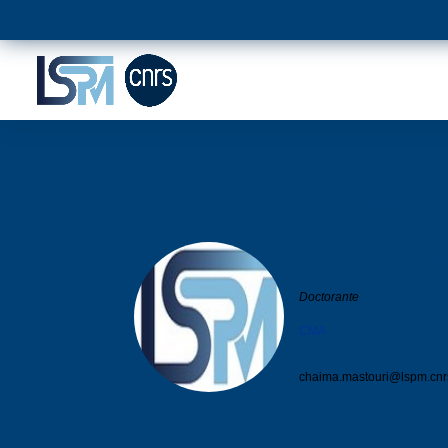
Chaima MASTOURI
Chaima
MAS
Doctorante
CMA
chaima.mastouri@
lspm.cnrs