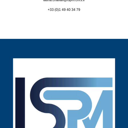
fatiha.challali@
lspm.cnrs.fr
+33 (0)1 49 40 34 79