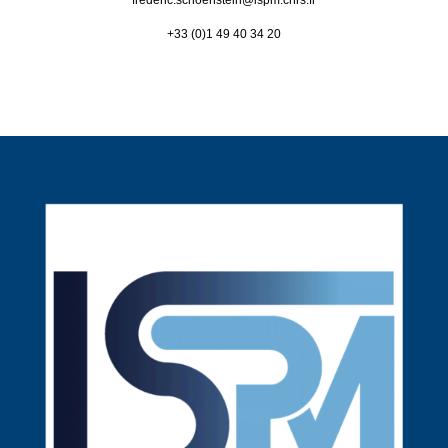
frederic.schoenstein@
lspm.cnrs.fr
+33 (0)1 49 40 34 20