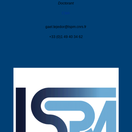
Doctorant
CMA
gael.tejedor@
lspm.cnrs.fr
+33 (0)1 49 40 34 62