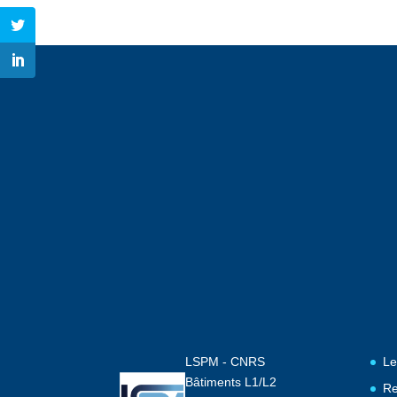
LSPM - CNRS
Le
Bâtiments L1/L2
Re