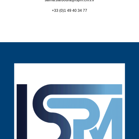
salma.barboura@
lspm.cnrs.fr
+33 (0)1 49 40 34 77