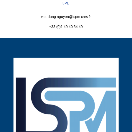
3PE
viet-dung.nguyen@
lspm.cnrs.fr
+33 (0)1 49 40 34 49