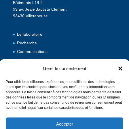
Bâtiments L1/L2
99 av. Jean-Baptiste Clément
93430 Villetaneuse
Le laboratoire
Recherche
Communications
Offres d’emploi
Gérer le consentement
Publications
Pour offrir les meilleures expériences, nous utilisons des technologies
telles que les cookies pour stocker et/ou accéder aux informations des
Vulgarisation
appareils. Le fait de consentir à ces technologies nous permettra de traiter
des données telles que le comportement de navigation ou les ID uniques
Evènements
sur ce site. Le fait de ne pas consentir ou de retirer son consentement peut
Contact
avoir un effet négatif sur certaines caractéristiques et fonctions.
Accepter
Annuaire