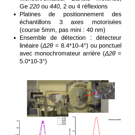
Ge
220
ou
440
, 2 ou 4 réflexions
Platines de positionnement des
échantillons 3 axes motorisées
(course 5mm, pas mini : 40 nm)
Ensemble de détection : détecteur
linéaire (
Δ2θ
= 8.4*10-4°) ou ponctuel
avec monochromateur arrière (
Δ2θ
=
5.0*10-3°)