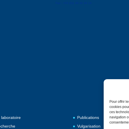
Fax : +33 (0)1 49 40 34 14
Pour offrir 
cookies pour
ces technolo
 laboratoire
Publications
navigation ou
consentement
cherche
Vulgarisation