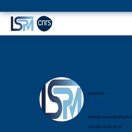
Harihara SANKARA
Harihara
S
Doctorant
CMA
,
ENR
harihara.sankaran@
lspm.cn
+33 (0)1 49 40 34 42