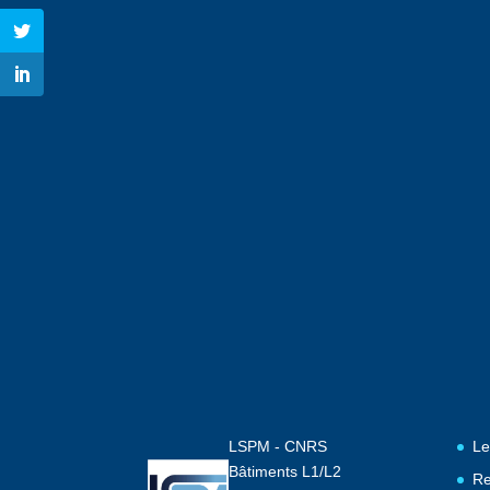
LSPM - CNRS
Le
Bâtiments L1/L2
Re