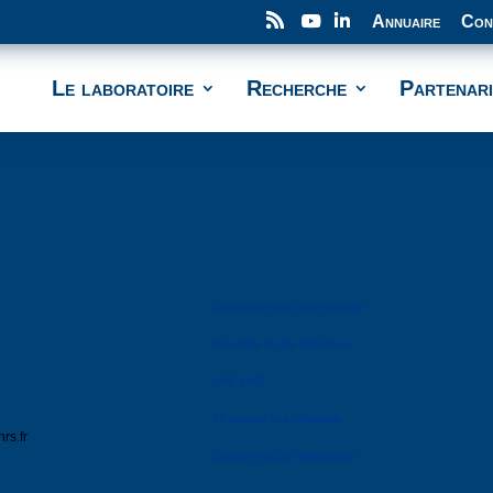
Annuaire
Con
Le laboratoire
Recherche
Partenari
N
ANKARAN
Laboratoire des Sciences des
Procédés et des Matériaux -
UPR 3407
99 avenue Jean-Baptiste
rs.fr
Clément 93430 Villetaneuse