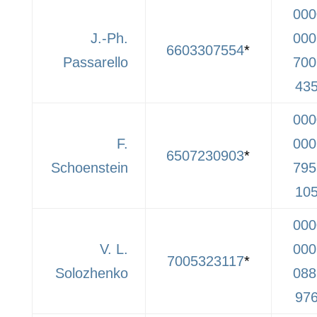
000
J.-Ph.
000
6603307554
*
Passarello
700
43
000
F.
000
6507230903
*
Schoenstein
795
10
000
V. L.
000
7005323117
*
Solozhenko
088
97