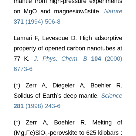
mantle from high-pressure experiments
on MgO and magnesiowüstite.
Nature
371
(1994) 506-8
Lamari F, Levesque D. High adsorptive
property of opened carbon nanotubes at
77 K.
J. Phys. Chem. B
104
(2000)
6773-6
(*) Zerr A, Diegeler A, Boehler R.
Solidus of Earth’s deep mantle.
Science
281
(1998) 243-6
(*) Zerr A, Boehler R. Melting of
(Mg,Fe)SiO₃-perovskite to 625 kilobars :