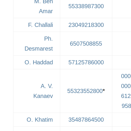
M. Ben
55338987300
Amar
F. Challali
23049218300
Ph.
6507508855
Desmarest
O. Haddad
57125786000
000
A. V.
000
55323552800
*
Kanaev
612
95
O. Khatim
35487864500