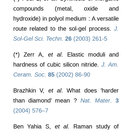
compounds (metal, oxide and
hydroxide) in polyol medium : A versatile
route related to the sol-gel process.
J.
Sol-Gel Sci. Techn
.
26
(2003) 261-5
(*) Zerr A,
et al
. Elastic moduli and
hardness of cubic silicon nitride.
J. Am.
Ceram. Soc
.
85
(2002) 86-90
Brazhkin V,
et al
. What does ’harder
than diamond’ mean
?
Nat. Mater
.
3
(2004) 576–7
Ben Yahia S,
et al
. Raman study of