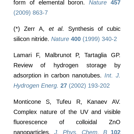
form of elemental boron.
Nature
457
(2009) 863-7
(*) Zerr A,
et al
. Synthesis of cubic
silicon nitride.
Nature
400
(1999) 340-2
Lamari F, Malbrunot P, Tartaglia GP.
Review of hydrogen storage by
adsorption in carbon nanotubes.
Int. J.
Hydrogen Energ.
27
(2002) 193-202
Monticone S, Tufeu R, Kanaev AV.
Complex nature of the UV and visible
fluorescence of colloidal ZnO
nanoparticles.
J. Phys. Chem. B
102