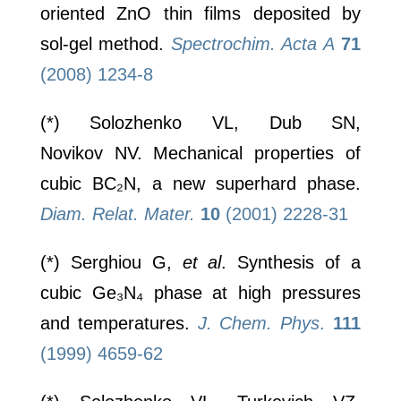
oriented ZnO thin films deposited by
sol-gel method.
Spectrochim. Acta A
71
(2008) 1234-8
(*) Solozhenko VL, Dub SN,
Novikov NV. Mechanical properties of
cubic BC₂N, a new superhard phase.
Diam. Relat. Mater.
10
(2001) 2228-31
(*) Serghiou G,
et al
. Synthesis of a
cubic Ge₃N₄ phase at high pressures
and temperatures.
J. Chem. Phys
.
111
(1999) 4659-62