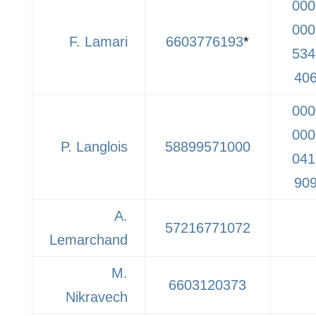
000
000
F. Lamari
6603776193
*
534
40
000
000
P. Langlois
58899571000
041
90
A.
57216771072
Lemarchand
M.
6603120373
Nikravech