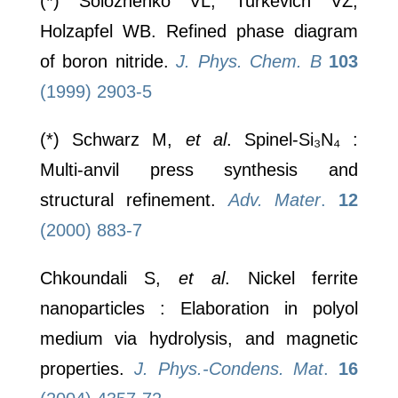
(*) Solozhenko VL, Turkevich VZ,
Holzapfel WB. Refined phase diagram
of boron nitride.
J. Phys. Chem. B
103
(1999) 2903-5
(*) Schwarz M,
et al
. Spinel-Si₃N₄ :
Multi-anvil press synthesis and
structural refinement.
Adv. Mater
.
12
(2000) 883-7
LSPM - CNRS
Bâtiments L1/L2
Chkoundali S,
et al
. Nickel ferrite
99 av. Jean-Baptiste Clément
nanoparticles : Elaboration in polyol
93430 Villetaneuse
medium via hydrolysis, and magnetic
Le laboratoire
properties.
J. Phys.-Condens. Mat
.
16
Recherche