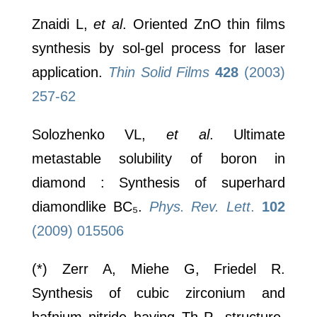
Znaidi L,
et al
. Oriented ZnO thin films
synthesis by sol-gel process for laser
application.
Thin Solid Films
428
(2003)
257-62
Solozhenko VL,
et al
. Ultimate
metastable solubility of boron in
diamond : Synthesis of superhard
diamondlike BC₅.
Phys. Rev. Lett
.
102
(2009) 015506
(*) Zerr A, Miehe G, Friedel R.
Synthesis of cubic zirconium and
hafnium nitride having Th₃P₄ structure.