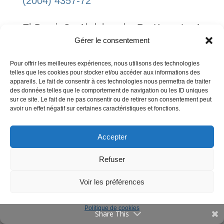
(2004) 4357-72
Communications
El-Borgi S, Abdelmoula R, Keer L. A
Offres d’emploi
Gérer le consentement
receding contact plane problem
between a functionally graded layer and
Publications
Pour offrir les meilleures expériences, nous utilisons des technologies
telles que les cookies pour stocker et/ou accéder aux informations des
Vulgarisation
a homogeneous substrate.
Int. J. Solids
appareils. Le fait de consentir à ces technologies nous permettra de traiter
des données telles que le comportement de navigation ou les ID uniques
Evènements
Struct
.
43
(2006) 658-74
sur ce site. Le fait de ne pas consentir ou de retirer son consentement peut
Contact
avoir un effet négatif sur certaines caractéristiques et fonctions.
Zerr A,
et al
. Recent advances in new
Accepter
hard high-pressure nitrides.
Adv. Mater
.
Annuaire
18
(2006) 2933-48
English
Refuser
Mentions Légales
Voir les préférences
NguyenHuynh D,
et al
.Application of
GC-SAFT EOS to polar systems using a
Politique de cookies
Share This
segment approach.
Fluid Phase Equilibr.