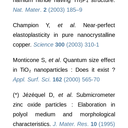
Nat. Mater
.
2
(2003) 185–9
Champion Y,
et al
. Near-perfect
elastoplasticity in pure nanocrystalline
copper.
Science
300
(2003) 310-1
Monticone S,
et al
. Quantum size effect
in TiO₂ nanoparticles : Does it exist
?
Appl. Surf. Sci
.
162
(2000) 565-70
(*) Jézéquel D,
et al
. Submicrometer
zinc oxide particles : Elaboration in
polyol medium and morphological
characteristics.
J. Mater. Res
.
10
(1995)