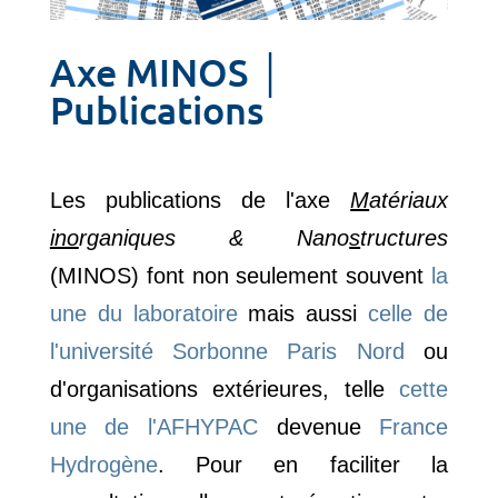
Axe MINOS │
Publications
Les publications de l'axe
M
atériaux
ino
rganiques & Nano
s
tructures
(MINOS) font non seulement souvent
la
une du laboratoire
mais aussi
celle de
l'université Sorbonne Paris Nord
ou
d'organisations extérieures, telle
cette
une de l'AFHYPAC
devenue
France
Hydrogène
. Pour en faciliter la