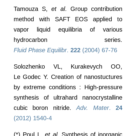
Tamouza S,
et al
. Group contribution
method with SAFT EOS applied to
vapor liquid equilibria of various
hydrocarbon series.
Fluid Phase Equilibr
.
222
(2004) 67-76
Solozhenko VL, Kurakevych OO,
Le Godec Y. Creation of nanostuctures
by extreme conditions : High-pressure
synthesis of ultrahard nanocrystalline
cubic boron nitride.
Adv. Mater
.
24
(2012) 1540-4
(*) Poul L,
et al
. Synthesis of inorganic