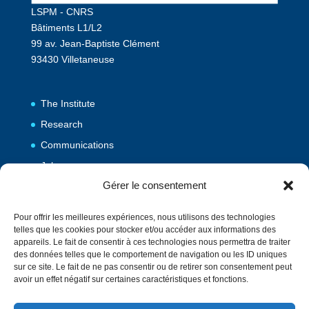
LSPM - CNRS
Bâtiments L1/L2
99 av. Jean-Baptiste Clément
93430 Villetaneuse
The Institute
Research
Communications
Jobs
Gérer le consentement
Publications
Pour offrir les meilleures expériences, nous utilisons des technologies
telles que les cookies pour stocker et/ou accéder aux informations des
Vulgarization
appareils. Le fait de consentir à ces technologies nous permettra de traiter
des données telles que le comportement de navigation ou les ID uniques
Events
sur ce site. Le fait de ne pas consentir ou de retirer son consentement peut
Contact
avoir un effet négatif sur certaines caractéristiques et fonctions.