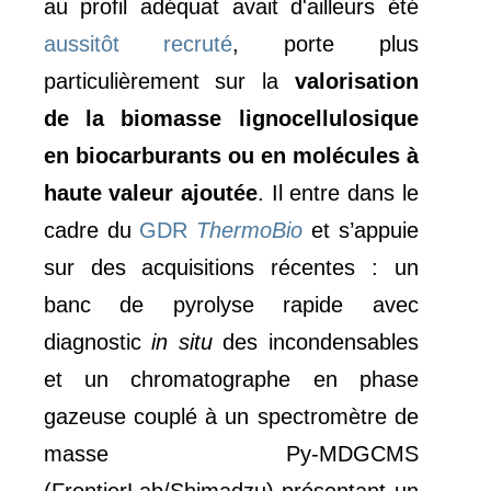
au profil adéquat avait d'ailleurs été
aussitôt recruté
, porte plus
particulièrement sur la
valorisation
de la biomasse lignocellulosique
en biocarburants ou en molécules à
haute valeur ajoutée
. Il entre dans le
cadre du
GDR
ThermoBio
et s’appuie
sur des acquisitions récentes : un
banc de pyrolyse rapide avec
diagnostic
in situ
des incondensables
et un chromatographe en phase
gazeuse couplé à un spectromètre de
masse Py-MDGCMS
(FrontierLab/Shimadzu) présentant un