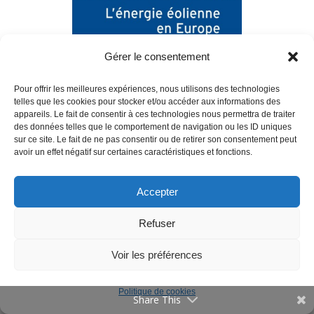
Communications
Offres d’emploi
Gérer le consentement
Publications
Pour offrir les meilleures expériences, nous utilisons des technologies
telles que les cookies pour stocker et/ou accéder aux informations des
Vulgarisation
appareils. Le fait de consentir à ces technologies nous permettra de traiter
des données telles que le comportement de navigation ou les ID uniques
Evènements
sur ce site. Le fait de ne pas consentir ou de retirer son consentement peut
Contact
avoir un effet négatif sur certaines caractéristiques et fonctions.
Exemple
d'ouvrage collectif interdisciplinaire
Accepter
Annuaire
English
Refuser
Mentions Légales
Voir les préférences
Publications les plus
significatives
Politique de cookies
Share This