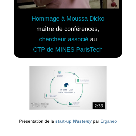
Hommage à Moussa Dicko
maître de conférences,
chercheur associé
au
CTP de MINES ParisTech
Présentation de la
start-up
Wastemy
par
Erganeo