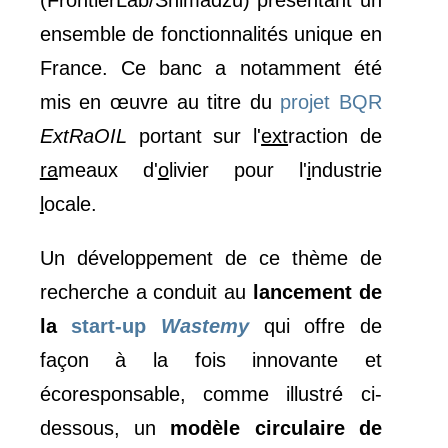
ensemble de fonctionnalités unique en
France. Ce banc a notamment été
mis en œuvre au titre du
projet BQR
ExtRaOIL
portant sur l'
ext
raction de
ra
meaux d'
o
livier pour l'
i
ndustrie
l
ocale.
Un développement de ce thème de
recherche a conduit au
lancement de
la
start-up
Wastemy
qui offre de
façon à la fois innovante et
écoresponsable, comme illustré ci-
dessous, un
modèle circulaire de