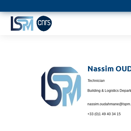
Nassim
OU
Technician
Building & Logistics Depar
nassim.oudahmane@
lspm.
+33 (0)1 49 40 34 15