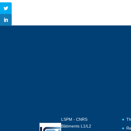
LSPM - CNRS
Th
Bâtiments L1/L2
Re